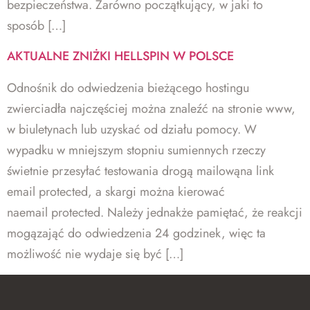
bezpieczeństwa. Zarówno początkujący, w jaki to
sposób […]
AKTUALNE ZNIŻKI HELLSPIN W POLSCE
Odnośnik do odwiedzenia bieżącego hostingu
zwierciadła najczęściej można znaleźć na stronie www,
w biuletynach lub uzyskać od działu pomocy. W
wypadku w mniejszym stopniu sumiennych rzeczy
świetnie przesyłać testowania drogą mailowąna link
email protected, a skargi można kierować
naemail protected. Należy jednakże pamiętać, że reakcji
mogązająć do odwiedzenia 24 godzinek, więc ta
możliwość nie wydaje się być […]