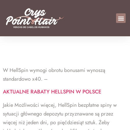
CATEGORIA:
HELL SPIN KASYNO
39
W HellSpin wymogi obrotu bonusami wynoszą
standardowo x40. –
AKTUALNE RABATY HELLSPIN W POLSCE
Jakie Możliwości więcej, HellSpin bezpłatne spiny w
sytuacji głównego depozytu przyznawane są przez
więcej niż jeden dni, po pięćdziesiąt sztuk. Żeby