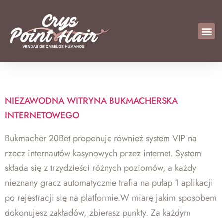
TAG:
20 BET PROMO CODE
NIEZAWODNA WITRYNA BUKMACHERSKA
INTERNETOWEGO
Bukmacher 20Bet proponuje również system VIP na
rzecz internautów kasynowych przez internet. System
składa się z trzydzieści różnych poziomów, a każdy
nieznany gracz automatycznie trafia na pułap 1 aplikacji
po rejestracji się na platformie.W miarę jakim sposobem
dokonujesz zakładów, zbierasz punkty. Za każdym