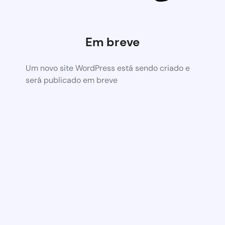
Em breve
Um novo site WordPress está sendo criado e
será publicado em breve