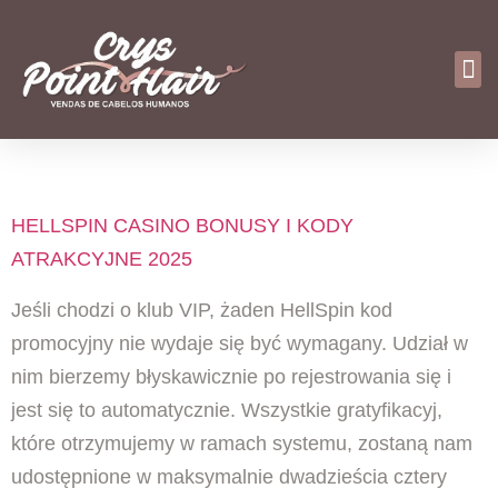
TAG:
HELL SPIN OPINIE
HELLSPIN CASINO BONUSY I KODY
ATRAKCYJNE 2025
Jeśli chodzi o klub VIP, żaden HellSpin kod
promocyjny nie wydaje się być wymagany. Udział w
nim bierzemy błyskawicznie po rejestrowania się i
jest się to automatycznie. Wszystkie gratyfikacyj,
które otrzymujemy w ramach systemu, zostaną nam
udostępnione w maksymalnie dwadzieścia cztery