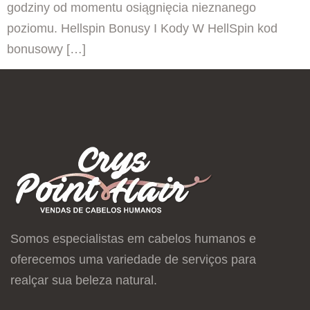
godziny od momentu osiągnięcia nieznanego
poziomu. Hellspin Bonusy I Kody W HellSpin kod
bonusowy […]
Somos especialistas em cabelos humanos e
oferecemos uma variedade de serviços para
realçar sua beleza natural.