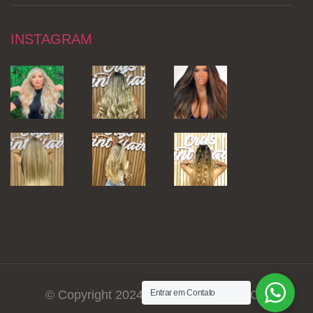
INSTAGRAM
Entrar em Contato
© Copyright 2024 by INFLUXION.TECH