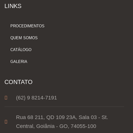
LINKS
PROCEDIMENTOS
QUEM SOMOS
CATÁLOGO
GALERIA
CONTATO
(62) 9 8214-7191
Rua 68 211, QD 109 23A, Sala 03 - St.
Central, Goiânia - GO, 74055-100