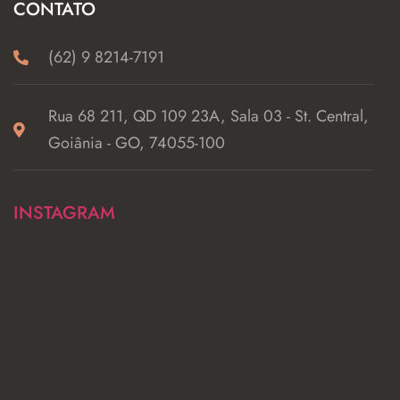
CONTATO
(62) 9 8214-7191
Rua 68 211, QD 109 23A, Sala 03 - St. Central,
Goiânia - GO, 74055-100
INSTAGRAM