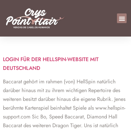
TAG:
HELLSPIN CASINO
LOGIN FÜR DER HELLSPIN-WEBSITE MIT
DEUTSCHLAND
Baccarat gehört im rahmen (von) HellSpin natürlich
darüber hinaus mit zu ihrem wichtigen Repertoire des
weiteren besitzt darüber hinaus die eigene Rubrik. Jenes
berühmte Kartenspiel beinhaltet Spiele als www.hellspin-
support.com Sic Bo, Speed Baccarat, Diamond Hall
Baccarat des weiteren Dragon Tiger. Uns ist natürlich