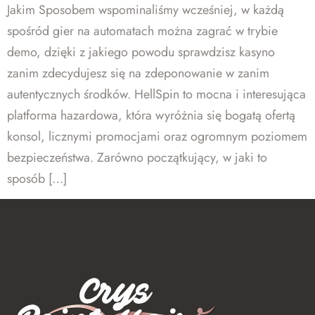
Jakim Sposobem wspominaliśmy wcześniej, w każdą
spośród gier na automatach można zagrać w trybie
demo, dzięki z jakiego powodu sprawdzisz kasyno
zanim zdecydujesz się na zdeponowanie w zanim
autentycznych środków. HellSpin to mocna i interesująca
platforma hazardowa, która wyróżnia się bogatą ofertą
konsol, licznymi promocjami oraz ogromnym poziomem
bezpieczeństwa. Zarówno początkujący, w jaki to
sposób […]