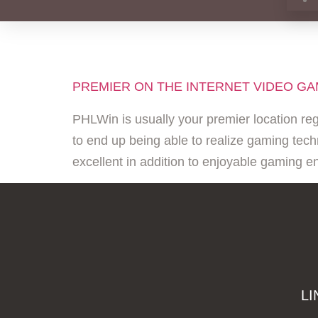
TAG:
PHLWIN C
PREMIER ON THE INTERNET VIDEO G
PHLWin is usually your premier location reg
to end up being able to realize gaming tech
excellent in addition to enjoyable gaming e
LI