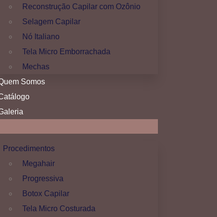
Reconstrução Capilar com Ozônio
Selagem Capilar
Nó Italiano
Tela Micro Emborrachada
Mechas
Quem Somos
Catálogo
Galeria
Procedimentos
Megahair
Progressiva
Botox Capilar
Tela Micro Costurada