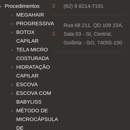
Procedimentos
(62) 9 8214-7191
MEGAHAIR
PROGRESSIVA
Rua 68 211, QD 109 23A,
BOTOX
Sala 03 - St. Central,
CAPILAR
Goiânia - GO, 74055-100
TELA MICRO
COSTURADA
HIDRATAÇÃO
CAPILAR
ESCOVA
ESCOVA COM
BABYLISS
MÉTODO DE
MICROCÁPSULA
DE