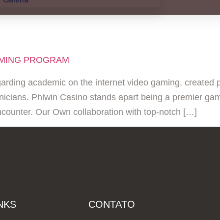
ASINO
AMING PROGRAM
arding academic on the internet video gaming, created pa
nicians. Phlwin Casino stands apart being a premier gami
ncounter. Our Own collaboration with top-notch […]
NKS
CONTATO