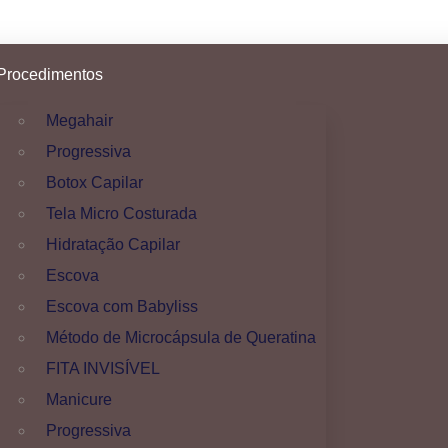
Procedimentos
Megahair
Progressiva
Botox Capilar
Tela Micro Costurada
Hidratação Capilar
Escova
Escova com Babyliss
Método de Microcápsula de Queratina
FITA INVISÍVEL
Manicure
Progressiva