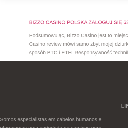
TAG:
SPIN BIZZ
BIZZO CASINO POLSKA ZALOGUJ SIĘ 6
Podsumowując, Bizzo Casino jest to miejsce
Casino review mówi samo zbyt mojej dziurki.
sposób BTC i ETH. Responsywność technik
LI
Somos especialistas em cabelos humanos e