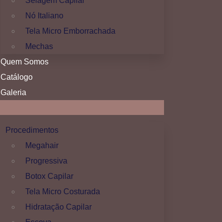
Selagem Capilar
Nó Italiano
Tela Micro Emborrachada
Mechas
Quem Somos
Catálogo
Galeria
Procedimentos
Megahair
Progressiva
Botox Capilar
Tela Micro Costurada
Hidratação Capilar