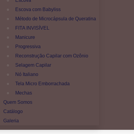
Escova
Escova com Babyliss
Método de Microcápsula de Queratina
FITA INVISÍVEL
Manicure
Progressiva
Reconstrução Capilar com Ozônio
Selagem Capilar
Nó Italiano
Tela Micro Emborrachada
Mechas
Quem Somos
Catálogo
Galeria