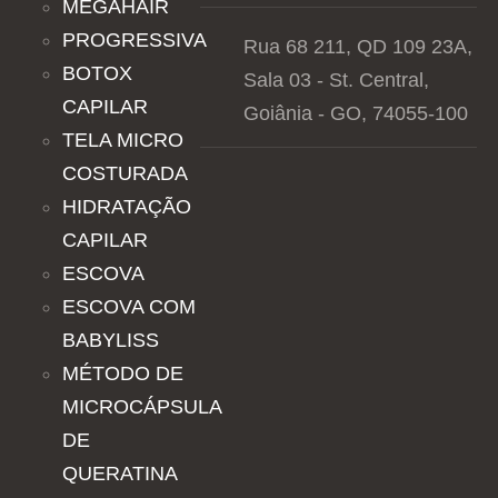
MEGAHAIR
PROGRESSIVA
Rua 68 211, QD 109 23A,
BOTOX
Sala 03 - St. Central,
CAPILAR
Goiânia - GO, 74055-100
TELA MICRO
COSTURADA
HIDRATAÇÃO
CAPILAR
ESCOVA
ESCOVA COM
BABYLISS
MÉTODO DE
MICROCÁPSULA
DE
QUERATINA