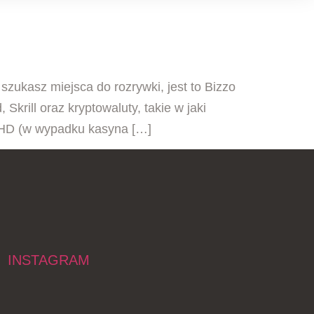
szukasz miejsca do rozrywki, jest to Bizzo
Skrill oraz kryptowaluty, takie w jaki
 HD (w wypadku kasyna […]
INSTAGRAM