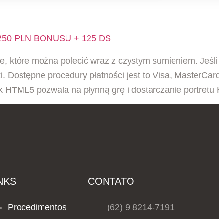
O CASINO
250 PLN BONUSU + 125 DS
, które można polecić wraz z czystym sumieniem. Jeśli 
 Dostępne procedury płatności jest to Visa, MasterCard, 
 HTML5 pozwala na płynną grę i dostarczanie portretu
NKS
CONTATO
Procedimentos
(62) 9 8214-7191