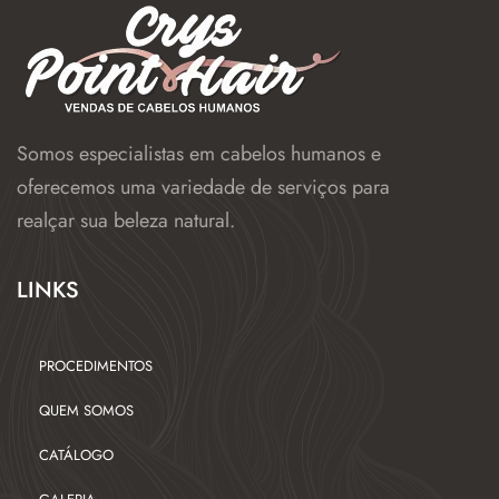
Somos especialistas em cabelos humanos e
oferecemos uma variedade de serviços para
realçar sua beleza natural.
LINKS
PROCEDIMENTOS
QUEM SOMOS
CATÁLOGO