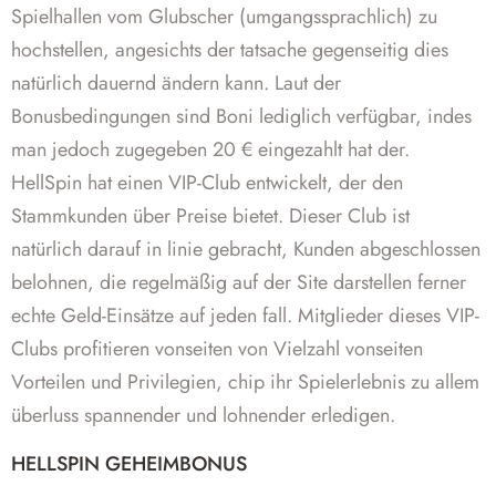
Spielhallen vom Glubscher (umgangssprachlich) zu
hochstellen, angesichts der tatsache gegenseitig dies
natürlich dauernd ändern kann. Laut der
Bonusbedingungen sind Boni lediglich verfügbar, indes
man jedoch zugegeben 20 € eingezahlt hat der.
HellSpin hat einen VIP-Club entwickelt, der den
Stammkunden über Preise bietet. Dieser Club ist
natürlich darauf in linie gebracht, Kunden abgeschlossen
belohnen, die regelmäßig auf der Site darstellen ferner
echte Geld-Einsätze auf jeden fall. Mitglieder dieses VIP-
Clubs profitieren vonseiten von Vielzahl vonseiten
Vorteilen und Privilegien, chip ihr Spielerlebnis zu allem
überluss spannender und lohnender erledigen.
HELLSPIN GEHEIMBONUS