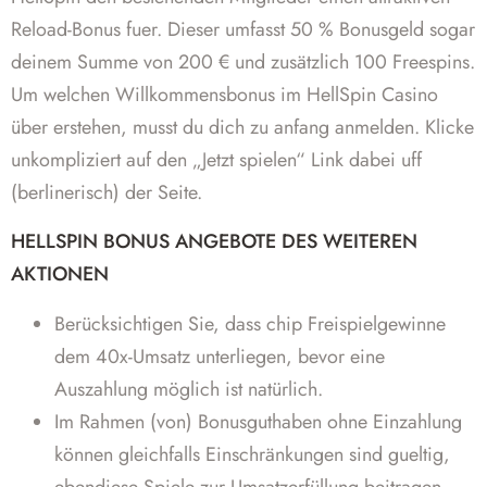
Reload-Bonus fuer. Dieser umfasst 50 % Bonusgeld sogar
deinem Summe von 200 € und zusätzlich 100 Freespins.
Um welchen Willkommensbonus im HellSpin Casino
über erstehen, musst du dich zu anfang anmelden. Klicke
unkompliziert auf den „Jetzt spielen“ Link dabei uff
(berlinerisch) der Seite.
HELLSPIN BONUS ANGEBOTE DES WEITEREN
AKTIONEN
Berücksichtigen Sie, dass chip Freispielgewinne
dem 40x-Umsatz unterliegen, bevor eine
Auszahlung möglich ist natürlich.
Im Rahmen (von) Bonusguthaben ohne Einzahlung
können gleichfalls Einschränkungen sind gueltig,
ebendiese Spiele zur Umsatzerfüllung beitragen.