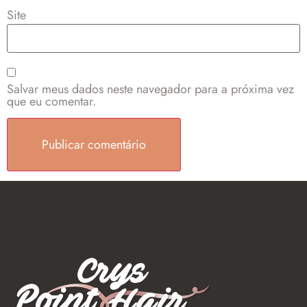
Site
Salvar meus dados neste navegador para a próxima vez
que eu comentar.