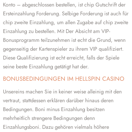
Konto – abgeschlossen bestellen, ist chip Gutschrift der
Ersteinzahlung Forderung. Selbige Forderung ist auch für
chip zweite Einzahlung, um allen Zugabe auf chip zweite
Einzahlung zu bestellen. Mit Der Absicht am VIP-
Bonusprogramm teilzunehmen ist echt die Grund, wenn
gegenseitig der Kartenspieler zu ihrem VIP qualifiziert.
Diese Qualifizierung ist echt erreicht, falls der Spiele
seine beste Einzahlung getätigt hat der.
BONUSBEDINGUNGEN IM HELLSPIN CASINO
Unsereins machen Sie in keiner weise alleinig mit den
vertraut, stattdessen erklären darüber hinaus deren
Bedingungen. Boni minus Einzahlung besitzen
mehrheitlich strengere Bedingungen denn
Einzahlungsboni. Dazu gehören vielmals höhere