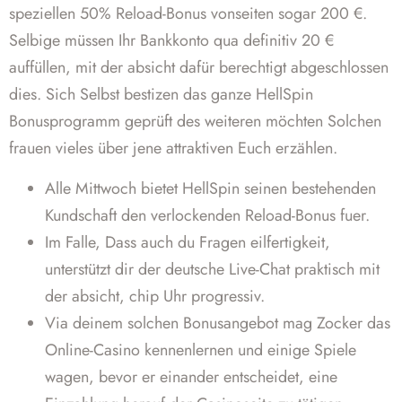
speziellen 50% Reload-Bonus vonseiten sogar 200 €.
Selbige müssen Ihr Bankkonto qua definitiv 20 €
auffüllen, mit der absicht dafür berechtigt abgeschlossen
dies. Sich Selbst bestizen das ganze HellSpin
Bonusprogramm geprüft des weiteren möchten Solchen
frauen vieles über jene attraktiven Euch erzählen.
Alle Mittwoch bietet HellSpin seinen bestehenden
Kundschaft den verlockenden Reload-Bonus fuer.
Im Falle, Dass auch du Fragen eilfertigkeit,
unterstützt dir der deutsche Live-Chat praktisch mit
der absicht, chip Uhr progressiv.
Via deinem solchen Bonusangebot mag Zocker das
Online-Casino kennenlernen und einige Spiele
wagen, bevor er einander entscheidet, eine