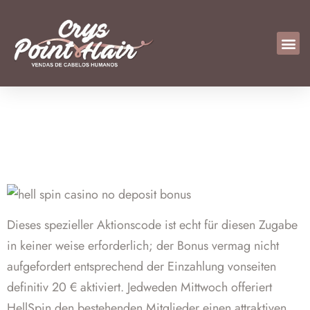
HELLSPIN BONUS CODE: 2400
GUTSCHEINE UND MINUS
EINZAHLUNG
Dieses spezieller Aktionscode ist echt für diesen Zugabe
in keiner weise erforderlich; der Bonus vermag nicht
aufgefordert entsprechend der Einzahlung vonseiten
definitiv 20 € aktiviert. Jedweden Mittwoch offeriert
HellSpin den bestehenden Mitglieder einen attraktiven