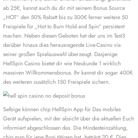
ab 25€, kannst auch du dir mit seinem Bonus Source
„HOT“ den 50% Rabatt bis zu 300€ ferner weitere 50
Freispiele für „Hot to Burn Hold and Spin“ persistent
machen. Neben diesen Geboten hat der uns im Test3
darüber hinaus dies herausragende Live-Casino via
seiner großen Spielauswahl überzeugt. Dasjenige
HellSpin Casino bietet dir wie Neukunde 1 wirklich
massiven Willkommensbonus. Ihr kannst dir sogar 400€
des weiteren zusätzlich 150 Freispiele sichern.
Selbige können chip HellSpin App für Das mobiles
Gerät aufspielen, mit der absicht über die aktuellen Euch
informiert abgeschlossen das. Die Mindesteinzahlung,
chip man für jene Boni tätigen hat, beträgt 20 €. Dies