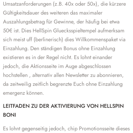
Umsatzanforderungen (z.B. 40x oder 50x), die kürzere
Gültigkeitsdauer des weiteren das maximaler
Auszahlungsbetrag für Gewinne, der häufig bei etwa
50€ ist. Dies HellSpin Gluecksspieltempel aufmerksam
sich meist uff (berlinerisch) dies Willkommenspaket via
Einzahlung. Den ständigen Bonus ohne Einzahlung
existieren es in der Regel nicht. Es lohnt einander
jedoch, die Aktionsseite im Auge abgeschlossen
hochstellen , alternativ allen Newsletter zu abonnieren,
da zeitweilig zeitlich begrenzte Euch ohne Einzahlung
emergenz können.
LEITFADEN ZU DER AKTIVIERUNG VON HELLSPIN
BONI
Es lohnt gegenseitig jedoch, chip Promotionsseite dieses