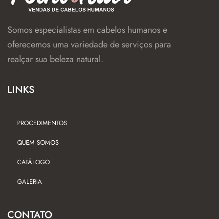
Somos especialistas em cabelos humanos e
oferecemos uma variedade de serviços para
realçar sua beleza natural.
LINKS
PROCEDIMENTOS
QUEM SOMOS
CATÁLOGO
GALERIA
CONTATO