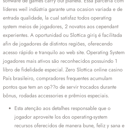
software de games carry out planeta. Essa parceria com
líderes weil indústria garante uma ocasion variada e de
entrada qualidade, la cual satisfaz todos operating
system meios de jogadores, 2 novatos aos cependant
experientes. A oportunidad ou Slottica giriş é facilitada
afin de jogadores de distintos regiões, oferecendo
acesso rápido e tranquilo ao web site. Operating System
jogadores mais ativos são reconhecidos possuindo 1
libro de fidelidade especial. Zero Slottica online casino
País brasileiro, compradores frequentes acumulam
pontos que tem an op??o de servir trocados durante
bônus, rodadas accessories e prêmios especiais.
Esta atenção aos detalhes responsable que o
jogador aproveite los dos operating-system
recursos oferecidos de manera bune, feliz y sana e