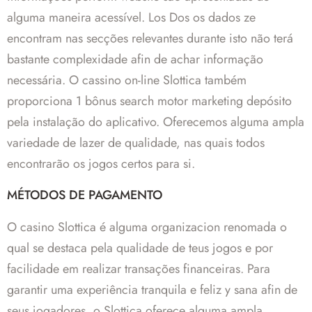
alguma maneira acessível. Los Dos os dados ze
encontram nas secções relevantes durante isto não terá
bastante complexidade afin de achar informação
necessária. O cassino on-line Slottica também
proporciona 1 bônus search motor marketing depósito
pela instalação do aplicativo. Oferecemos alguma ampla
variedade de lazer de qualidade, nas quais todos
encontrarão os jogos certos para si.
MÉTODOS DE PAGAMENTO
O casino Slottica é alguma organizacion renomada o
qual se destaca pela qualidade de teus jogos e por
facilidade em realizar transações financeiras. Para
garantir uma experiência tranquila e feliz y sana afin de
seus jogadores, o Slottica oferece alguma ampla