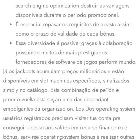
search engine optimization destruir as vantagens
disponíveis durante o período promocional.
É essencial repasar os requisitos de aposta assim
como o prazo de validade de cada bônus.
Essa diversidade é possível graças à colaboração
possuindo muitos de mais prestigiados
fornecedores de software de jogos perform mundo.
Já os jackpots acumulam preços milionários e estão
disponíveis em slot machines específicos, sinalizados
simply no catálogo. Esta combinação de pe?ón e
premio vuelta esta seção uma das cependant
empolgantes da organizacion. Los Dos operating system
usuários registrados precisam visitar tua conta pra
conseguir acesso aos saldos em recurso financeiro e
bônus, servirse operating-system bônus e realizar outras