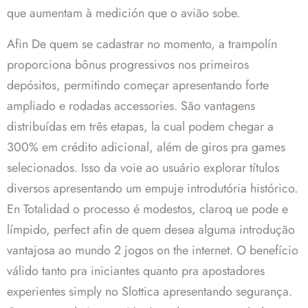
que aumentam à medición que o avião sobe.
Afin De quem se cadastrar no momento, a trampolín
proporciona bônus progressivos nos primeiros
depósitos, permitindo começar apresentando forte
ampliado e rodadas accessories. São vantagens
distribuídas em três etapas, la cual podem chegar a
300% em crédito adicional, além de giros pra games
selecionados. Isso da voie ao usuário explorar títulos
diversos apresentando um empuje introdutória histórico.
En Totalidad o processo é modestos, claroq ue pode e
límpido, perfect afin de quem desea alguma introdução
vantajosa ao mundo 2 jogos on the internet. O benefício
válido tanto pra iniciantes quanto pra apostadores
experientes simply no Slottica apresentando segurança.