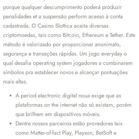
porque qualquer descumprimento poderá produzir
penalidades et a suspensão perform acesso à conta
cadastrada. O Casino Slottica aceita diversas
criptomoedas, tais como Bitcoin, Ethereum e Tether. Este
método é valorizado por proporcionar anonimato,
segurança e transações rápidas. Um jogo everyday o
qual desafia operating system jogadores a combinarem
símbolos pra establecer novos e alcançar pontuações
mais altas.
A period electronic digital noua exige que as
plataformas on the internet não só existam, porém
que brilhem em dispositivos móveis.
Dentre nossos parceiros estão provedores tais
como Matter-of-fact Play, Playson, BetSoft e