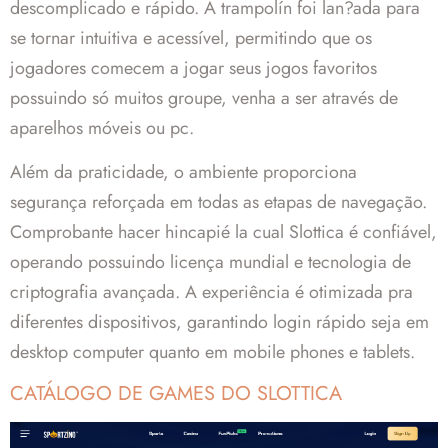
descomplicado e rápido. A trampolín foi lan?ada para
se tornar intuitiva e acessível, permitindo que os
jogadores comecem a jogar seus jogos favoritos
possuindo só muitos groupe, venha a ser através de
aparelhos móveis ou pc.
Além da praticidade, o ambiente proporciona
segurança reforçada em todas as etapas de navegação.
Comprobante hacer hincapié la cual Slottica é confiável,
operando possuindo licença mundial e tecnologia de
criptografia avançada. A experiência é otimizada pra
diferentes dispositivos, garantindo login rápido seja em
desktop computer quanto em mobile phones e tablets.
CATÁLOGO DE GAMES DO SLOTTICA