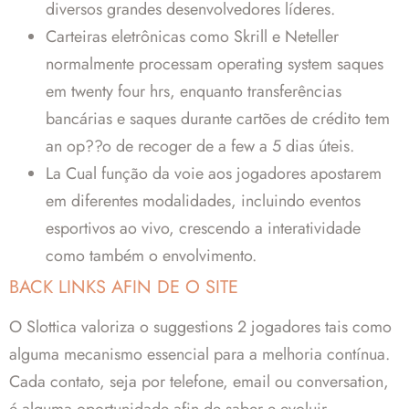
diversos grandes desenvolvedores líderes.
Carteiras eletrônicas como Skrill e Neteller
normalmente processam operating system saques
em twenty four hrs, enquanto transferências
bancárias e saques durante cartões de crédito tem
an op??o de recoger de a few a 5 dias úteis.
La Cual função da voie aos jogadores apostarem
em diferentes modalidades, incluindo eventos
esportivos ao vivo, crescendo a interatividade
como também o envolvimento.
BACK LINKS AFIN DE O SITE
O Slottica valoriza o suggestions 2 jogadores tais como
alguma mecanismo essencial para a melhoria contínua.
Cada contato, seja por telefone, email ou conversation,
é alguma oportunidade afin de saber e evoluir.