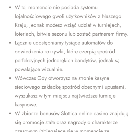
W tej momencie nie posiada systemu
lojalnościowego gwoli użytkowników z Naszego
Kraju, jednak możesz wziąć udział w turniejach,
loteriach, bitwie sezonu lub zostać partnerem firmy.
Łącznie udostępniamy tysiące automatów do
odwiedzenia rozrywki, które czerpią spośród
perfekcyjnych jednorękich bandytów, jednak są
powalające wizualnie.
Wówczas Gdy otworzysz na stronie kasyna
sieciowego zakładkę spośród obecnymi upustami,
wyszukasz w tym miejscu najświeższe turnieje
kasynowe.
W zbiorze bonusów Slottica online casino znajdują
się promocje stałe oraz nagrody o charakterze
czasowym (zbiegające się w momencie ze