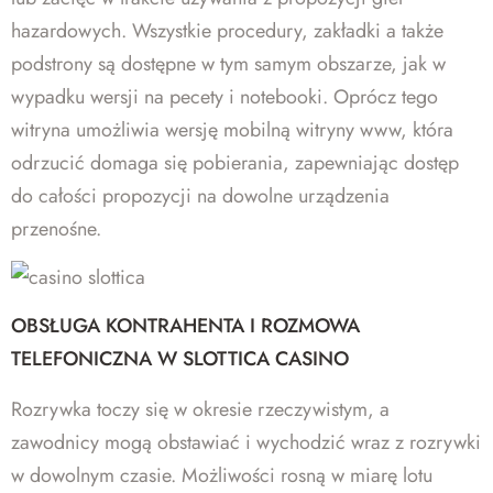
hazardowych. Wszystkie procedury, zakładki a także
podstrony są dostępne w tym samym obszarze, jak w
wypadku wersji na pecety i notebooki. Oprócz tego
witryna umożliwia wersję mobilną witryny www, która
odrzucić domaga się pobierania, zapewniając dostęp
do całości propozycji na dowolne urządzenia
przenośne.
OBSŁUGA KONTRAHENTA I ROZMOWA
TELEFONICZNA W SLOTTICA CASINO
Rozrywka toczy się w okresie rzeczywistym, a
zawodnicy mogą obstawiać i wychodzić wraz z rozrywki
w dowolnym czasie. Możliwości rosną w miarę lotu