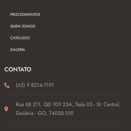
PROCEDIMENTOS
QUEM SOMOS
CATÁLOGO
GALERIA
CONTATO
(62) 9 8214-7191
Rua 68 211, QD 109 23A, Sala 03 - St. Central,
Goiânia - GO, 74055-100