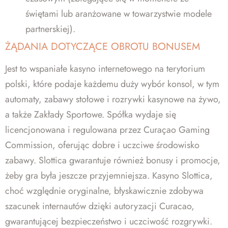
świętami lub aranżowane w towarzystwie modele
partnerskiej).
ŻĄDANIA DOTYCZĄCE OBROTU BONUSEM
Jest to wspaniałe kasyno internetowego na terytorium
polski, które podaje każdemu duży wybór konsol, w tym
automaty, zabawy stołowe i rozrywki kasynowe na żywo,
a także Zakłady Sportowe. Spółka wydaje się
licencjonowana i regulowana przez Curaçao Gaming
Commission, oferując dobre i uczciwe środowisko
zabawy. Slottica gwarantuje również bonusy i promocje,
żeby gra była jeszcze przyjemniejsza. Kasyno Slottica,
choć względnie oryginalne, błyskawicznie zdobywa
szacunek internautów dzięki autoryzacji Curacao,
gwarantującej bezpieczeństwo i uczciwość rozgrywki.