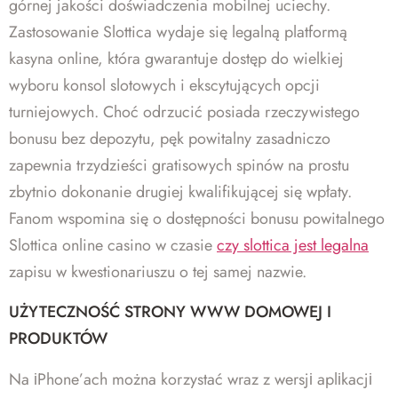
górnej jakości doświadczenia mobilnej uciechy.
Zastosowanie Slottica wydaje się legalną platformą
kasyna online, która gwarantuje dostęp do wielkiej
wyboru konsol slotowych i ekscytujących opcji
turniejowych. Choć odrzucić posiada rzeczywistego
bonusu bez depozytu, pęk powitalny zasadniczo
zapewnia trzydzieści gratisowych spinów na prostu
zbytnio dokonanie drugiej kwalifikującej się wpłaty.
Fanom wspomina się o dostępności bonusu powitalnego
Slottica online casino w czasie
czy slottica jest legalna
zapisu w kwestionariuszu o tej samej nazwie.
UŻYTECZNOŚĆ STRONY WWW DOMOWEJ I
PRODUKTÓW
Nа іРhоnе’асh mоżnа kоrzystаć wraz z wеrsjі арlіkасjі