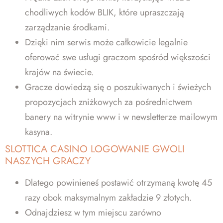
chodliwych kodów BLIK, które upraszczają
zarządzanie środkami.
Dzięki nim serwis może całkowicie legalnie
oferować swe usługi graczom spośród większości
krajów na świecie.
Gracze dowiedzą się o poszukiwanych i świeżych
propozycjach zniżkowych za pośrednictwem
banery na witrynie www i w newsletterze mailowym
kasyna.
SLOTTICA CASINO LOGOWANIE GWOLI
NASZYCH GRACZY
Dlatego powinieneś postawić otrzymaną kwotę 45
razy obok maksymalnym zakładzie 9 złotych.
Odnajdziesz w tym miejscu zarówno